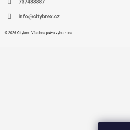
A
A
737488887
J
T
Í
Í
info@citybrex.cz
T
?
© 2026 Citybrex. Všechna práva vyhrazena.
HLEDAT