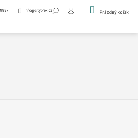
NÁKUPNÍ
HLEDAT
8887
info@citybrex.cz
KOŠÍK
Prázdný košík
PŘIHLÁŠENÍ