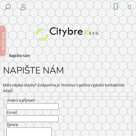
K
Přejít
NÁKU
M
HLEDAT
na
KOŠÍK
O
PŘIHLÁŠENÍ
ZPĚT
ZPĚT
obsah
Š
Í
C
K
O
POPTÁVKA
P
O
Domů
Napište nám
T
Ř
NAPIŠTE NÁM
E
B
Máte nějaké otázky? Zodpovíme je. Prosíme o pečlivé vyplnění kontaktních
U
údajů.
J
Jméno a příjmení
E
T
E-mail
E
Zpráva
N