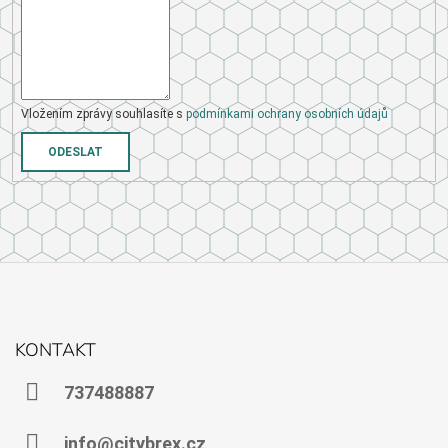
A
J
Í
T
?
Vložením zprávy souhlasíte s
podmínkami ochrany osobních údajů
ODESLAT
HLEDAT
Z
Á
KONTAKT
P
A
737488887
T
Í
info@citybrex.cz