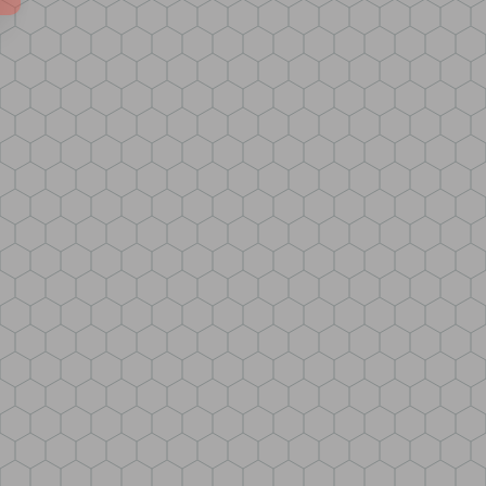
A
J
Í
T
?
HLEDAT