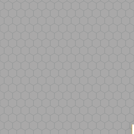
CITYBREX S.R.O.
ZÁMEČNICKÁ VÝROBA S DŮRAZEM NA FUNKČNOST A
PARTNERSTVÍ
◀