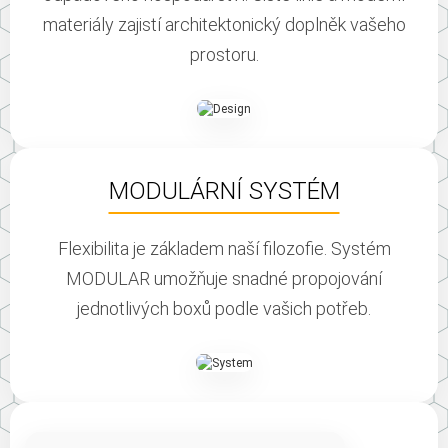
A
materiály zajistí architektonický doplněk vašeho
J
Í
prostoru.
T
?
MODULÁRNÍ SYSTÉM
HLEDAT
Flexibilita je základem naší filozofie. Systém
MODULAR umožňuje snadné propojování
jednotlivých boxů podle vašich potřeb.