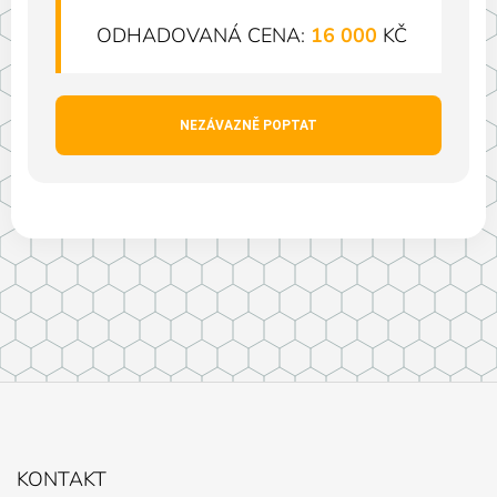
ODHADOVANÁ CENA:
16 000
KČ
NEZÁVAZNĚ POPTAT
Z
Á
KONTAKT