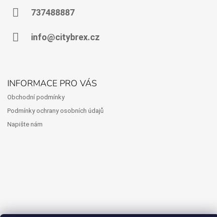
P
A
737488887
T
Í
info@citybrex.cz
INFORMACE PRO VÁS
Obchodní podmínky
Podmínky ochrany osobních údajů
Napište nám