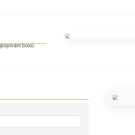
ropojování boxů.