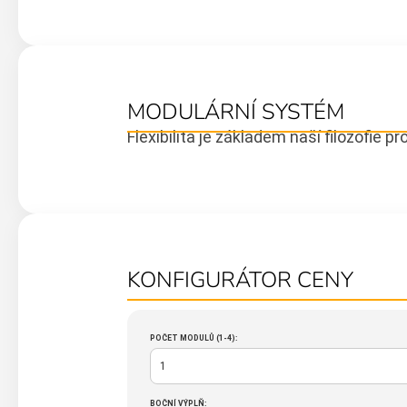
A
J
Í
T
?
MODULÁRNÍ SYSTÉM
Flexibilita je základem naší filozofie p
HLEDAT
KONFIGURÁTOR CENY
POČET MODULŮ (1-4):
BOČNÍ VÝPLŇ: