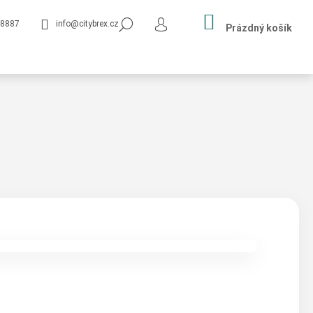
NÁKUPNÍ
HLEDAT
8887
info@citybrex.cz
KOŠÍK
Prázdný košík
PŘIHLÁŠENÍ