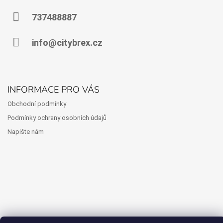
A
P
J
A
737488887
Í
T
T
Í
info@citybrex.cz
?
INFORMACE PRO VÁS
HLEDAT
Obchodní podmínky
Podmínky ochrany osobních údajů
Napište nám